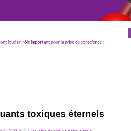
 ont joué un rôle important pour la prise de conscience :
uants toxiques éternels