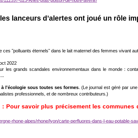
eos/112597-025-A/les-pfas-poison-de-notre-avenir/
es lanceurs d’alertes ont joué un rôle im
 ces "polluants éternels" dans le lait maternel des femmes vivant aut
 oct 2022
 sur les grands scandales environnementaux dans le monde : contamina
...
à l'écologie sous toutes ses formes
. (Le journal est géré par une 
nalistes professionnels, et de nombreux contributeurs.)
 : Pour savoir plus précisement les communes
vergne-rhone-alpes/rhone/lyon/carte-perfluores-dans-l-eau-potable-savo