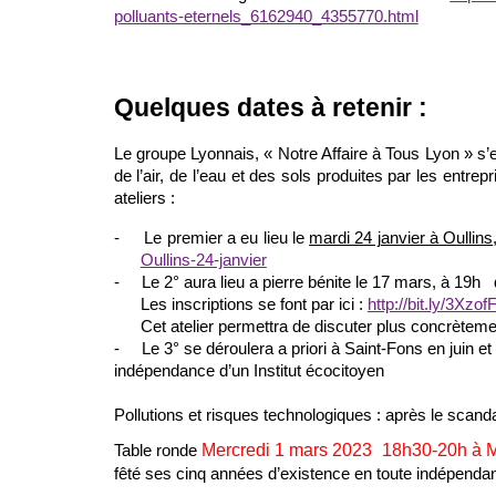
polluants-eternels_6162940_4355770.html
Quelques dates à retenir :
Le groupe Lyonnais, « Notre Affaire à Tous Lyon » s’e
de l’air, de l’eau et des sols produites par les entrep
ateliers :
-
Le premier a eu lieu le
mardi 24 janvier à Oullins
Oullins-24-janvier
-
Le 2° aura lieu a pierre bénite le 17 mars, à 19
Les inscriptions se font par ici :
http://bit.ly/3Xzof
Cet atelier permettra de discuter plus concrètemen
-
Le 3° se déroulera a priori à Saint-Fons en juin et
indépendance d’un Institut écocitoyen
Pollutions et risques technologiques : après le scanda
Mercredi 1 mars 2023 18h30-20h à M
Table ronde
fêté ses cinq années d’existence en toute indépendance