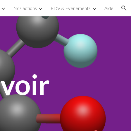
Nos actions
RDV & Evènements
Aide
ion
avoir