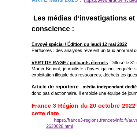
https://www.arte.tv/fr/vid
Les médias d’investigations et l
conscience :
Envoyé spécial / Édition du jeudi 12 mai 2022
Perfluorés : des analyses révèlent un taux anormal de
VERT DE RAGE / polluants éternels
Diffusé le 31
Martin Boudot, journaliste d’investigation, enquête
exploitation illégale des ressources, déchets toxiques
Article de reporterre
:
média indépendant dédié 
donc pas d'actionnaire. Il emploie une équipe de jour
France 3 Région du 20 octobre 2022
cette date
https://france3-regions.francetvinfo.fr/au
2639028.html