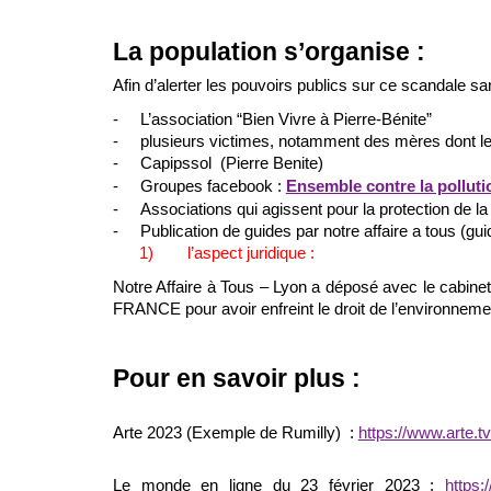
La population s’organise :
Afin d’alerter les pouvoirs publics sur ce scandale sa
-
L’association “Bien Vivre à Pierre-Bénite”
-
plusieurs victimes, notamment des mères dont le l
-
Capipssol (Pierre Benite)
-
Groupes facebook :
Ensemble contre la pollut
-
Associations qui agissent pour la protection de la
-
Publication de guides par notre affaire a tous (guid
1)
l’aspect juridique :
Notre Affaire à Tous – Lyon a déposé avec le cab
FRANCE pour avoir enfreint le droit de l’environnemen
Pour en savoir plus :
Arte 2023 (Exemple de Rumilly) :
https://www.arte.t
Le monde en ligne du 23 février 2023 :
https: