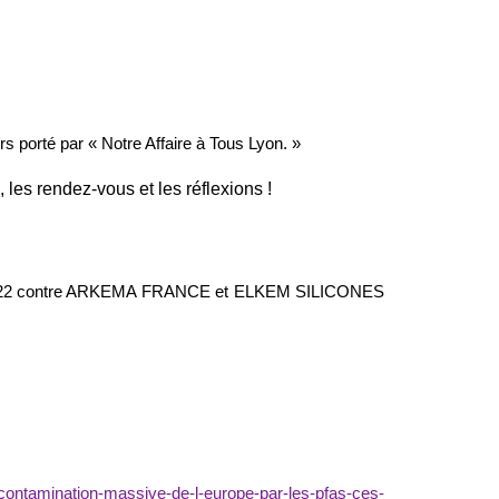
s porté par « Notre Affaire à Tous Lyon. »
, les rendez-vous et les réflexions !
 mai 2022 contre ARKEMA FRANCE et ELKEM SILICONES
a-contamination-massive-de-l-europe-par-les-pfas-ces-