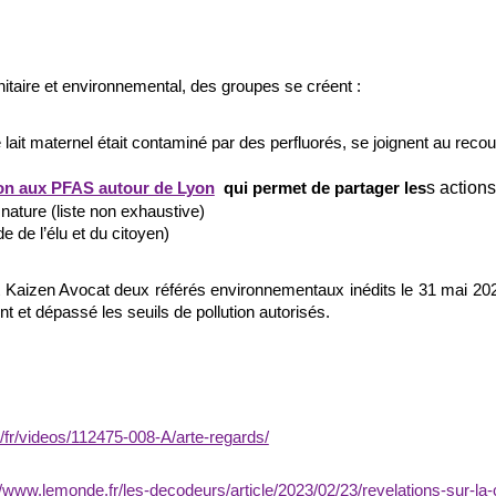
nitaire et environnemental, des groupes se créent :
ait maternel était contaminé par des perfluorés, se joignent au recour
s actions
ion aux PFAS autour de Lyon
qui permet de partager les
 nature (liste non exhaustive)
e de l’élu et du citoyen)
inet Kaizen Avocat deux référés environnementaux inédits le 31
t et dépassé les seuils de pollution autorisés.
v/fr/videos/112475-008-A/arte-regards/
//www.lemonde.fr/les-decodeurs/article/2023/02/23/revelations-sur-l