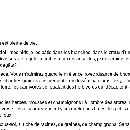
 est pleine de vie.
e ciel ; mes nids je les bâtis dans les branches, dans le creux d
iverses. Je régule la prolifération des insectes, je dissémine le
 dégâts?
t l’espace. Vous m’admirez quand je m’élance avec aisance de b
t autres graines obstinément – en disséminant ainsi les graine
 terre, les carnivores se régalant des herbivores qui décapiten
ec les herbes, mousses et champignons : à l’ombre des arbres, 
iverse : les oiseaux viennent y becqueter nos baies, les petits 
s feux.
 sous-sol, si riche de racines, de graines, de champignons! Sans 