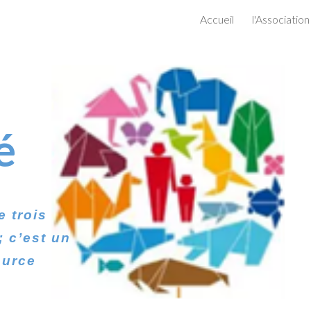
Accueil
l'Association
ip to main content
Skip to navigat
é
e trois
; c’est un
ource