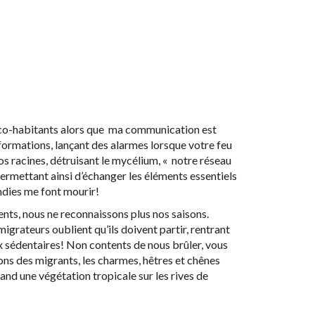
s co-habitants alors que ma communication est
ormations, lançant des alarmes lorsque votre feu
s racines, détruisant le mycélium, « notre réseau
permettant ainsi d’échanger les éléments essentiels
endies me font mourir!
nts, nous ne reconnaissons plus nos saisons.
migrateurs oublient qu’ils doivent partir, rentrant
ux sédentaires! Non contents de nous brûler, vous
s des migrants, les charmes, hêtres et chênes
quand une végétation tropicale sur les rives de