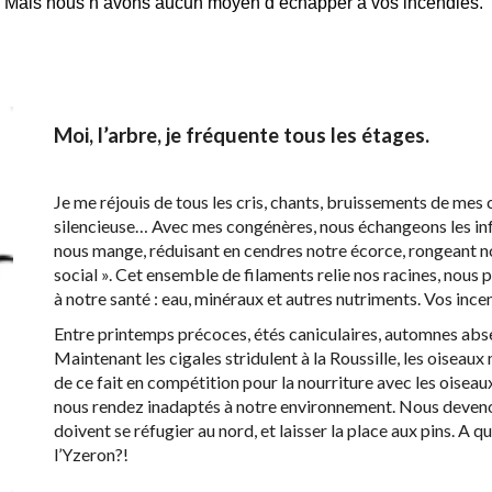
er. Mais nous n’avons aucun moyen d’échapper à vos incendies.
Moi, l’arbre, je fréquente tous les étages.
Je me réjouis de tous les cris, chants, bruissements de me
silencieuse… Avec mes congénères, nous échangeons les inf
nous mange, réduisant en cendres notre écorce, rongeant no
social ». Cet ensemble de filaments relie nos racines, nous 
à notre santé : eau, minéraux et autres nutriments. Vos inc
Entre printemps précoces, étés caniculaires, automnes abse
Maintenant les cigales stridulent à la Roussille, les oiseaux 
de ce fait en compétition pour la nourriture avec les oisea
nous rendez inadaptés à notre environnement. Nous devenon
doivent se réfugier au nord, et laisser la place aux pins. A 
l’Yzeron?!