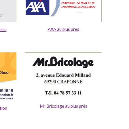
AXA au plus prés
rie
Mr Bricolage au plus prés
tion