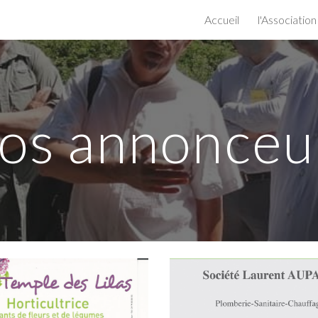
Accueil
l'Association
ip to main content
Skip to navigat
os
annonceu