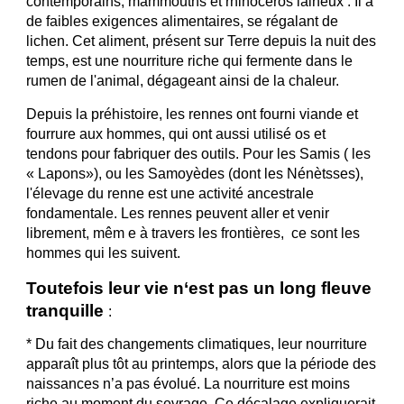
contemporains, mammouths et rhinocéros laineux . Il a
de faibles exigences alimentaires, se régalant de
lichen. Cet aliment, présent sur Terre depuis la nuit des
temps, est une nourriture riche qui fermente dans le
rumen de l'animal, dégageant ainsi de la chaleur.
Depuis la préhistoire, les rennes ont fourni viande et
fourrure aux hommes, qui ont aussi utilisé os et
tendons pour fabriquer des outils. Pour les Samis ( les
« Lapons»), ou les Samoyèdes (dont les Nénètsses),
l'élevage du renne est une activité ancestrale
fondamentale. Les rennes peuvent aller et venir
librement, mêm e à travers les frontières, ce sont les
hommes qui les suivent.
Toutefois leur vie n‘est pas un long fleuve
tranquille
:
* Du fait des changements climatiques, leur nourriture
apparaît plus tôt au printemps, alors que la période des
naissances n’a pas évolué. La nourriture est moins
riche au moment du sevrage. Ce décalage expliquerait