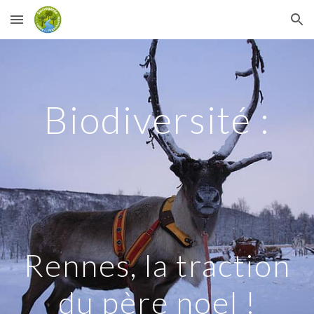
Skip to main content
Skip to navigation
Biodiversité :
Rennes
, l
a traction
du
père noel !