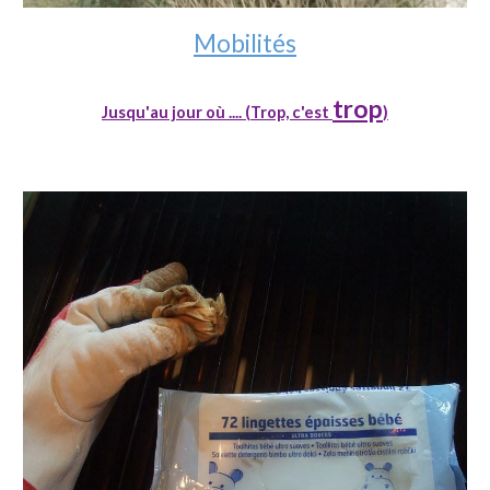
Mobilit
és
trop
Jusqu'au jour où .... (Trop, c'est
)